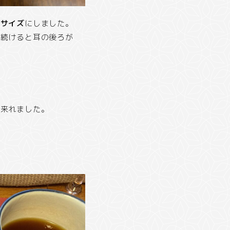
通サイズ
にしました。
い続けると耳の後ろが
！
て来れました。