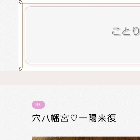
神社
穴八幡宮♡一陽来復