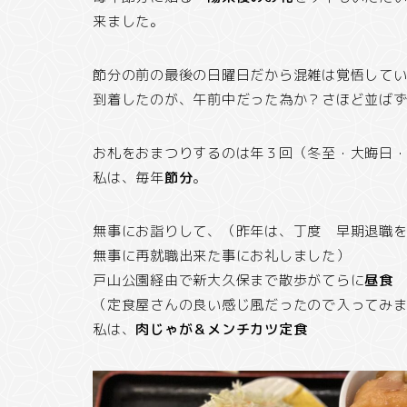
来ました。
節分の前の最後の日曜日だから混雑は覚悟して
到着したのが、午前中だった為か？さほど並ば
お札をおまつりするのは年３回（冬至・大晦日
私は、毎年
節分
。
無事にお詣りして、（昨年は、丁度 早期退職
無事に再就職出来た事にお礼しました）
戸山公園経由で新大久保まで散歩がてらに
昼食
（定食屋さんの良い感じ風だったので入ってみ
私は、
肉じゃが＆メンチカツ定食