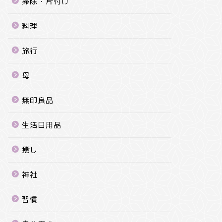
掃除・片付け
料理
旅行
母
無印良品
生活日用品
癒し
神社
習慣