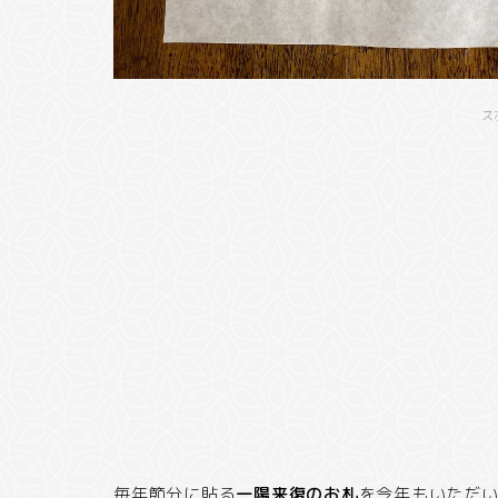
ス
毎年節分に貼る
一陽来復のお札
を今年もいただ