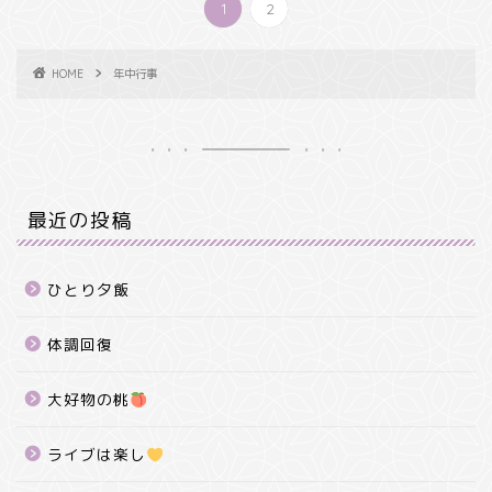
1
2
HOME
年中行事
最近の投稿
ひとり夕飯
体調回復
大好物の桃
ライブは楽し