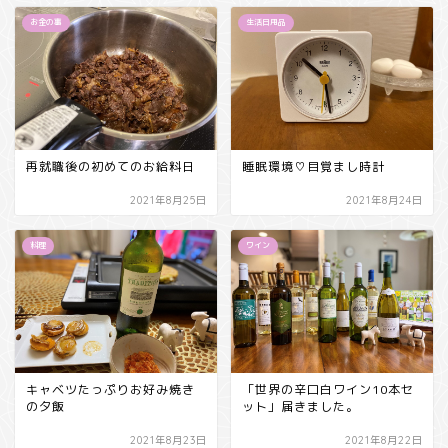
お金の事
生活日用品
再就職後の初めてのお給料日
睡眠環境♡目覚まし時計
2021年8月25日
2021年8月24日
料理
ワイン
キャベツたっぷりお好み焼き
「世界の辛口白ワイン10本セ
の夕飯
ット」届きました。
2021年8月23日
2021年8月22日