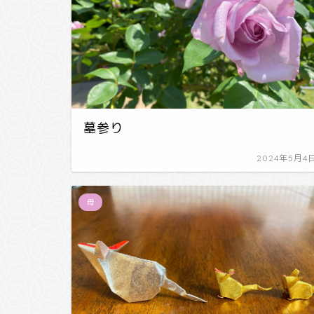
墓参り
2024年5月4
母