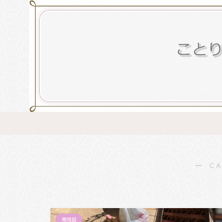
― C
専用庭