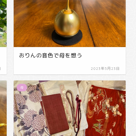
おりんの音色で母を想う
日
2023年5月23日
母