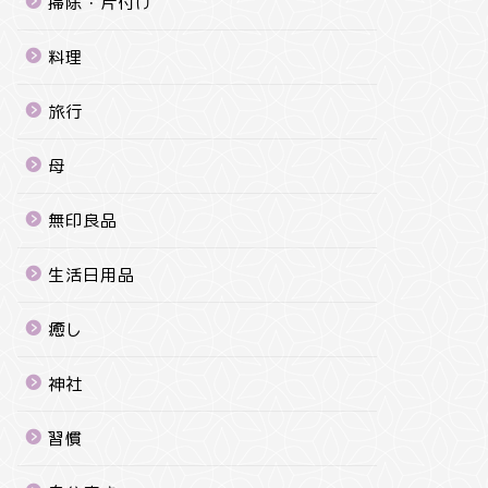
掃除・片付け
料理
旅行
母
無印良品
生活日用品
癒し
神社
習慣