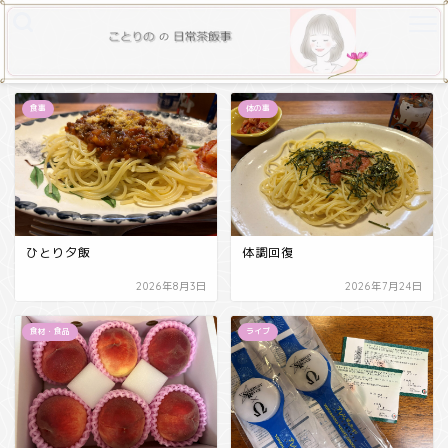
食事
体の事
ひとり夕飯
体調回復
2026年8月3日
2026年7月24日
食材・食品
ライブ