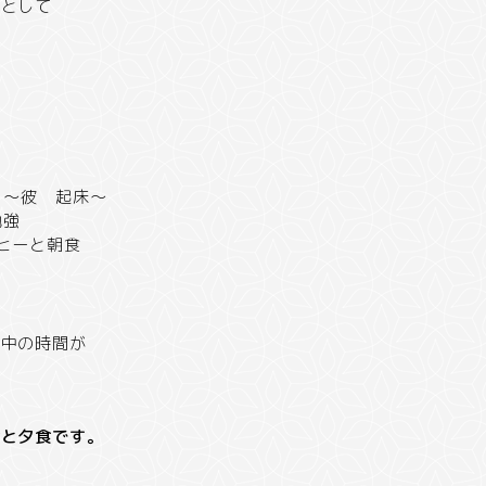
っとして
）～彼 起床～
勉強
ヒーと朝食
前中の時間が
食と夕食です。