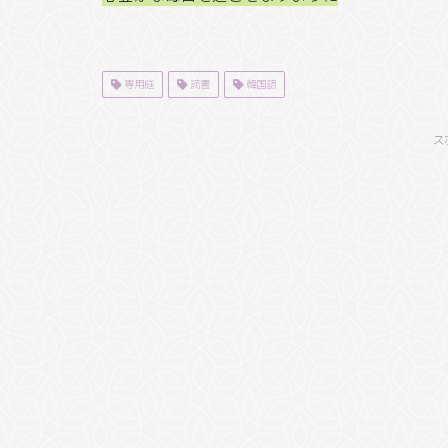
専用庭
読書
韓国語
ス