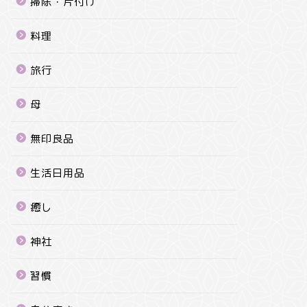
掃除・片付け
料理
旅行
母
無印良品
生活日用品
癒し
神社
習慣