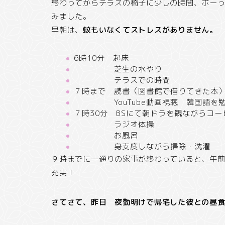
終わってからテラスの椅子に少しの時間、ボー
みました。
早朝は、
蚊もいなくてストレスがありません。
6時10分 起床
芝生の水やり
テラスでの時間
７時まで 読書（図書館で借りてきた本
YouTube動画視聴 韓国語を
７時30分 BSにて朝ドラを観ながらコー
ラジオ体操
お風呂
身支度しながら掃除・洗濯
９時までに一通りの家事が終わっていると、午
充実！
さてさて、昨日 夜勤明けで帰宅した彼との昼