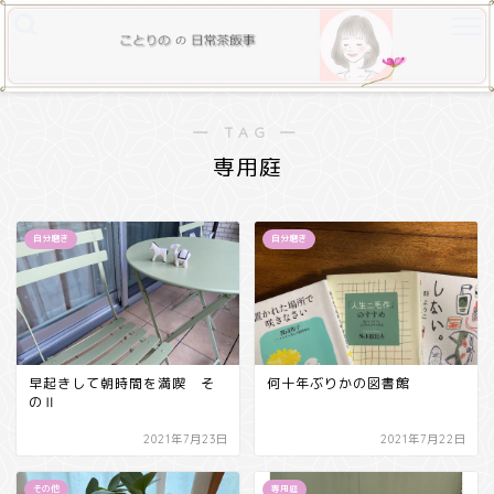
― TAG ―
専用庭
自分磨き
自分磨き
早起きして朝時間を満喫 そ
何十年ぶりかの図書館
のⅡ
2021年7月23日
2021年7月22日
その他
専用庭