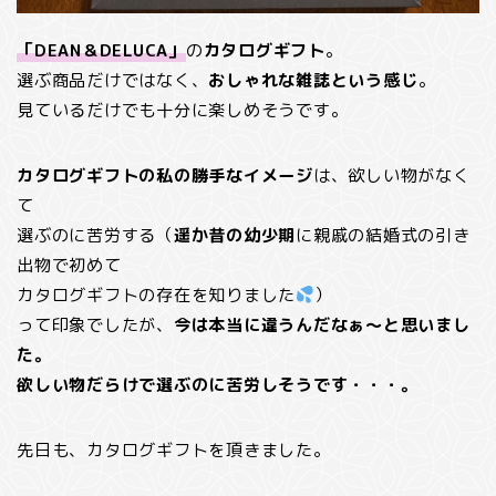
「DEAN＆DELUCA」
の
カタログギフト
。
選ぶ商品だけではなく、
おしゃれな雑誌という感じ
。
見ているだけでも十分に楽しめそうです。
カタログギフトの私の勝手なイメージ
は、欲しい物がなく
て
選ぶのに苦労する（
遥か昔の幼少期
に親戚の結婚式の引き
出物で初めて
カタログギフトの存在を知りました
）
って印象でしたが、
今は本当に違うんだなぁ～と思いまし
た。
欲しい物だらけで選ぶのに苦労しそうです・・・。
先日も、カタログギフトを頂きました。