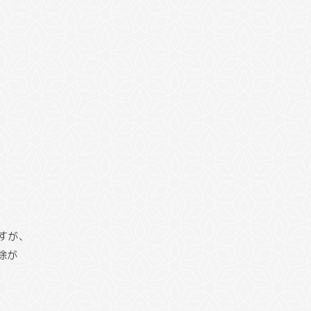
く
すが、
除が
く