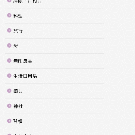
掃除・片付け
料理
旅行
母
無印良品
生活日用品
癒し
神社
習慣