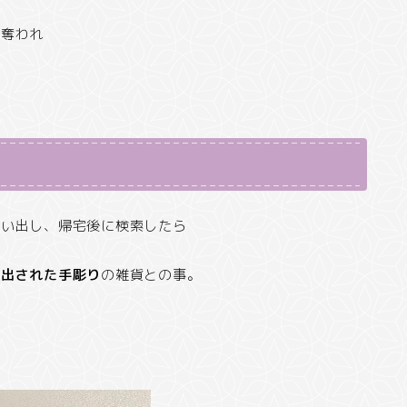
を奪われ
思い出し、帰宅後に検索したら
り出された手彫り
の雑貨との事。