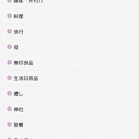
掃除・片付け
料理
旅行
母
無印良品
生活日用品
癒し
神社
習慣