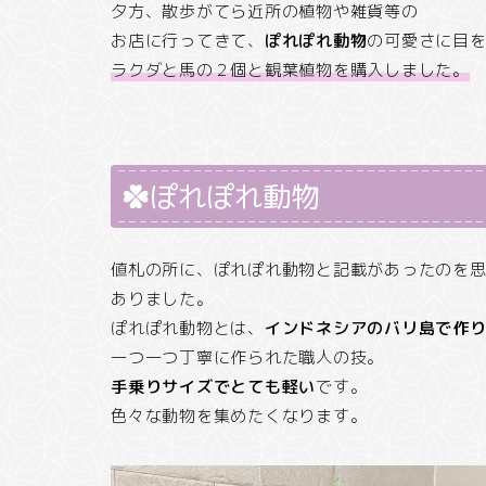
夕方、散歩がてら近所の植物や雑貨等の
お店に行ってきて、
ぽれぽれ動物
の可愛さに目
ラクダと馬の２個と観葉植物を購入しました。
ぽれぽれ動物
値札の所に、ぽれぽれ動物と記載があったのを
ありました。
ぽれぽれ動物とは、
インドネシアのバリ島で作
一つ一つ丁寧に作られた職人の技。
手乗りサイズでとても軽い
です。
色々な動物を集めたくなります。