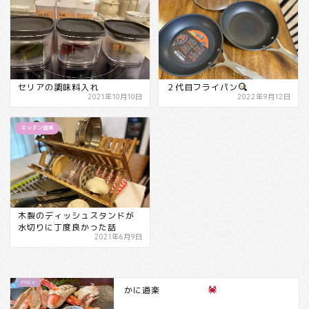
セリアの調味料入れ
２代目フライパン
2021年10月10日
2022年9月12日
キッチン道具
木製のディッシュスタンドが
水切りに丁度良かった話
2021年6月9日
かに道楽