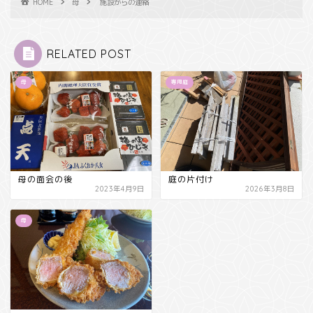
HOME
母
施設からの連絡
RELATED POST
母
専用庭
母の面会の後
庭の片付け
2023年4月9日
2026年3月8日
母