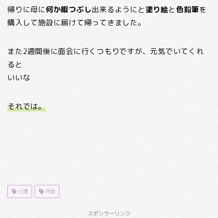
帰りに母に
何か暇つぶし
出来るようにと
塗り絵
と
色鉛筆
を
購入して施設に届けて帰ってきました。
また2週間後に面会に行くつもりですが、元気でいてくれ
ると
いいな
それでは。
介護
外食
スポンサーリンク