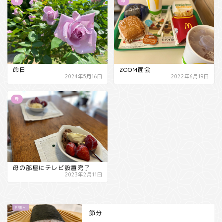
母
母
命日
ZOOM面会
2024年5月16日
2022年6月19日
母
母の部屋にテレビ設置完了
2023年2月11日
節分