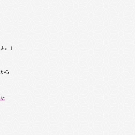
いよ。」
前から
った