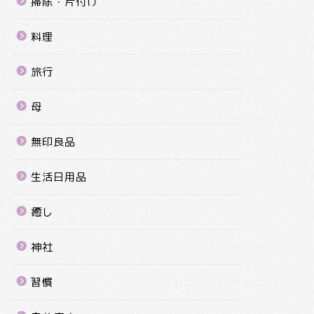
掃除・片付け
料理
旅行
母
無印良品
生活日用品
癒し
神社
習慣