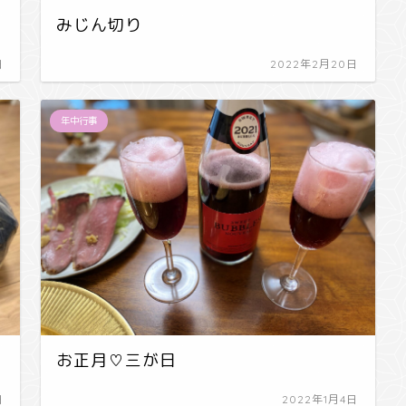
みじん切り
日
2022年2月20日
年中行事
お正月♡三が日
日
2022年1月4日