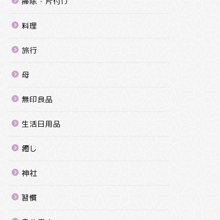
掃除・片付け
料理
旅行
母
無印良品
生活日用品
癒し
神社
習慣