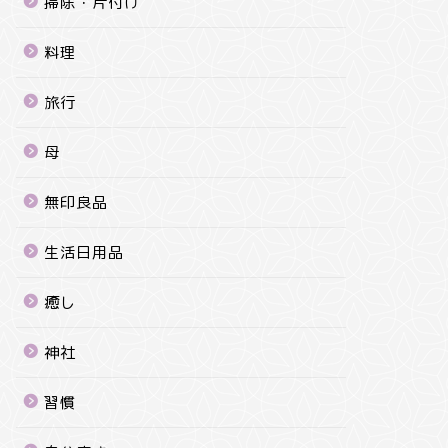
掃除・片付け
料理
旅行
母
無印良品
生活日用品
癒し
神社
習慣