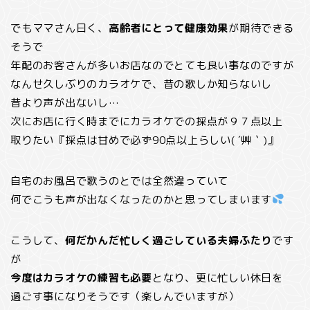
でもママさん曰く、
高齢者にとって健康効果
が期待できる
そうで
年配のお客さんが多いお店なのでとても良い事なのですが
なんせ久しぶりのカラオケで、昔の歌しか知らないし
昔より声が出ないし…
次にお店に行く時までにカラオケでの採点が９７点以上
取りたい『採点は甘めで必ず90点以上らしい( ´艸｀)』
自宅のお風呂で歌うのとでは全然違っていて
何でこうも声が出なくなったのかと思ってしまいます
こうして、
何だかんだ忙しく過ごしている夫婦ふたり
です
が
今度はカラオケの練習も必要
となり、更に忙しい休日を
過ごす事になりそうです（楽しんでいますが）