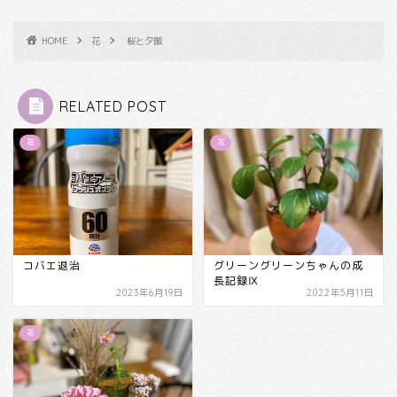
HOME
花
桜と夕飯
RELATED POST
花
花
コバエ退治
グリーングリーンちゃんの成
長記録Ⅸ
2023年6月19日
2022年5月11日
花