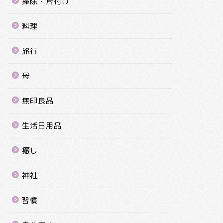
掃除・片付け
料理
旅行
母
無印良品
生活日用品
癒し
神社
習慣