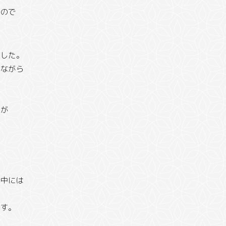
た
ので
ました。
いながら
物が
み中には
ます。