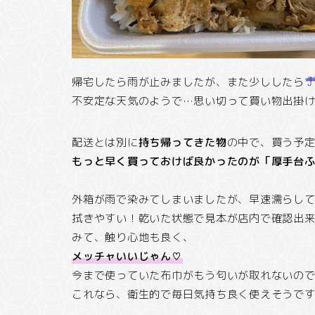
帰宅したら雨が止みましたが、また少ししたら
不安定な天気のようで…思い切って買い物出掛
配送とは別に
持ち帰ってきた物
の中で、買う予
もっと早く買っておけば良かったのが「厚手台
外箱が雨で染みてしまいましたが、早速濡らし
拭きやすい！乾いた状態で見本が店内で確認出
みて、触り心地も良く、
メッチャいいじゃん♡
今まで使っていた布巾がもう匂いが取れないの
これなら、衛生的で毎日気持ち良く使えそうで