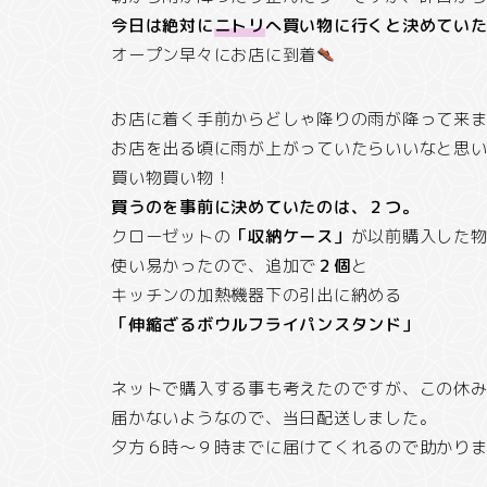
今日は絶対に
ニトリ
へ買い物に行くと決めてい
オープン早々にお店に到着
お店に着く手前からどしゃ降りの雨が降って来
お店を出る頃に雨が上がっていたらいいなと思
買い物買い物！
買うのを事前に決めていたのは、２つ。
クローゼットの
「収納ケース」
が以前購入した
使い易かったので、追加で
２個
と
キッチンの加熱機器下の引出に納める
「伸縮ざるボウルフライパンスタンド」
ネットで購入する事も考えたのですが、この休
届かないようなので、当日配送しました。
夕方６時～９時までに届けてくれるので助かり