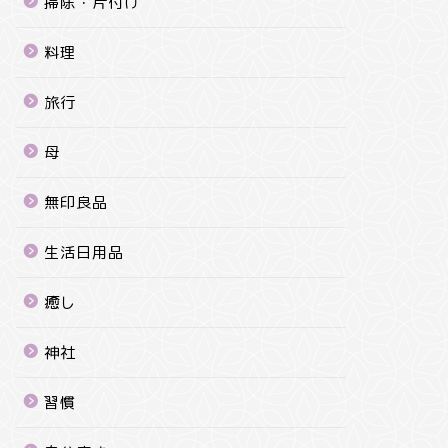
掃除・片付け
料理
旅行
母
無印良品
生活日用品
癒し
神社
習慣