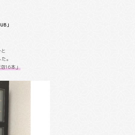
UB」
ーと
した。
泡16本」