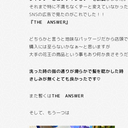
それまで特に不満もなくずーと変えていなかっ
SNSの広告で見たのがこれでした！！
『THE ANSWER』
どちらかと言うと地味なパッケージだから店頭
購入には至らないかなぁ～と思いますが
大手の花王の商品という事もあり何か良さそう
洗った時の指の通りが滑らかで髪を乾かした時
きしみが無くとても良かったです♡
また暫くは
THE ANSWER
そして、もう一つは