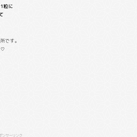
1粒に
て
た所です。
～♡
ポンサーリンク