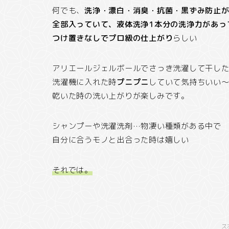
何でも、
洗浄・漂白・消臭・抗菌・黒ずみ防止が
全部入っていて、液体洗浄1本分の洗浄力があっ
つけ置きなしでプロ級の仕上がり
らしい
アリエールジェルボールでさっき洗濯して干し
洗濯機に入れた時
プニプニ
していて気持ちいい
乾いた時の洗い上がりが楽しみです。
シャンプーや洗濯洗剤…物凄い種類がある中で
自分に合うモノと出合った時は嬉しい
それでは。
ス