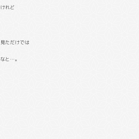
たけれど
で見ただけでは
だなと…。