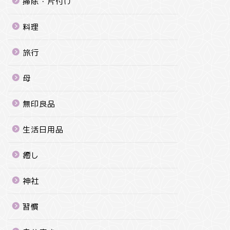
掃除・片付け
料理
旅行
母
無印良品
生活日用品
癒し
神社
習慣