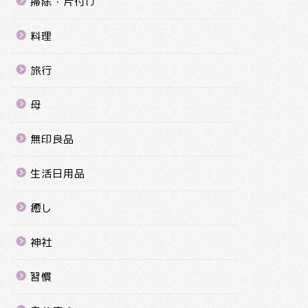
掃除・片付け
料理
旅行
母
無印良品
生活日用品
癒し
神社
習慣