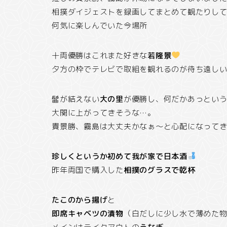
相撲ダイジェストを録画してまとめて観たりし
何気に楽しんでいた今場所
十両優勝はこれまた好きな
若隆景
夕方の枠でテレビで取組を観れるのが待ち遠し
髷が結えない
大の里
が優勝し、何だかあっとい
大関に上がってきそうな…。
貴景勝、霧島は大丈夫かなぁ～と心配になって
珍しくというか初めて我が家で日本酒
昨年両国で購入した
相撲のグラスで乾杯
たこのから揚げ
と
即席キャベツの漬物
（白だしに少し水で薄めた