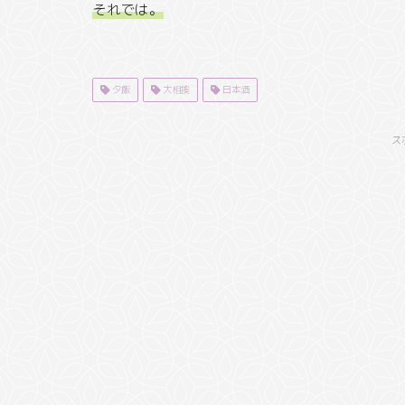
それでは。
夕飯
大相撲
日本酒
ス