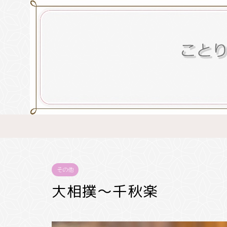
その他
大相撲～千秋楽