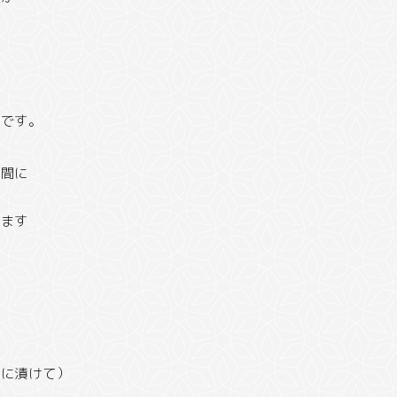
て
いです。
う間に
きます
物に漬けて）