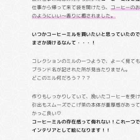
仕事から帰って来て袋を開けたら、
コーヒーの
のようにいい～香りに癒されました。
いつかコーヒーミルを買いたいと思っていたの
まさか頂けるなんて・・・！
コレクションのミルの一つようで、よーく見て
ブランド名が記された所が見当たりません。
どこのミル何だろう？？？
作りもしっかりしていて、挽いたコーヒーを受
引出もスムーズでこげ茶の本体が重厚感があっ
かっこ良い♡
コーヒーミルの存在感って侮れない！これ一つ
インテリアとして絵になります！！