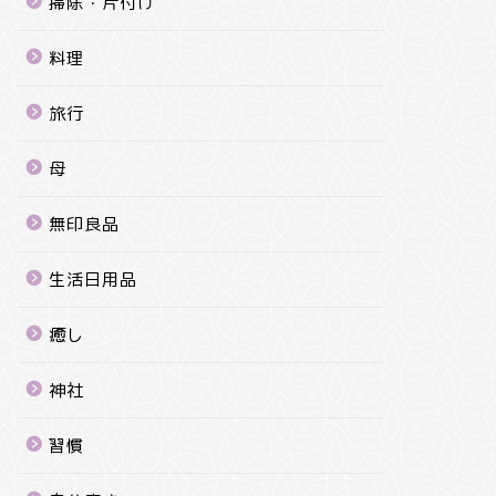
掃除・片付け
料理
旅行
母
無印良品
生活日用品
癒し
神社
習慣