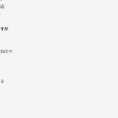
お店
ですが
も刻印や
ける
て
で