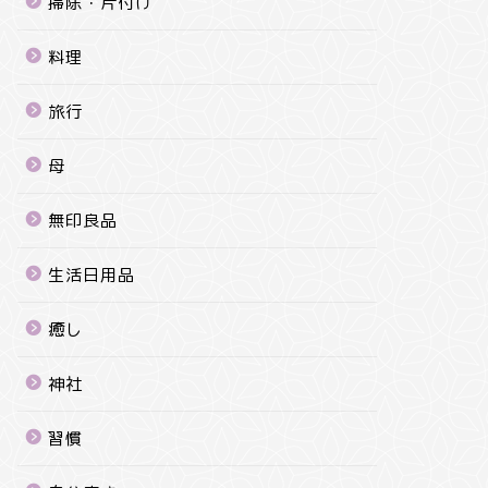
掃除・片付け
料理
旅行
母
無印良品
生活日用品
癒し
神社
習慣