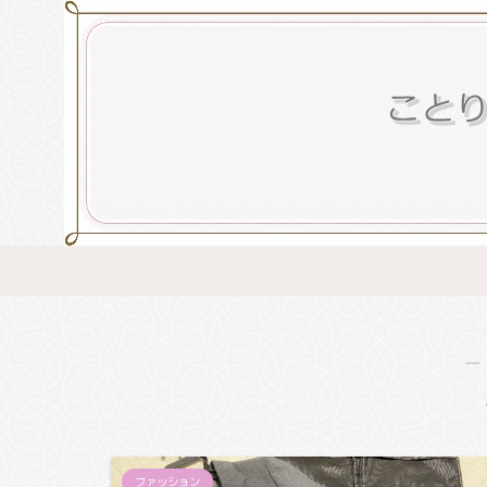
―
ファッション