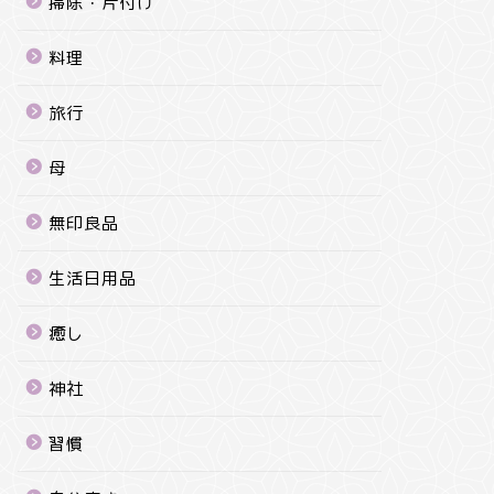
掃除・片付け
料理
旅行
母
無印良品
生活日用品
癒し
神社
習慣