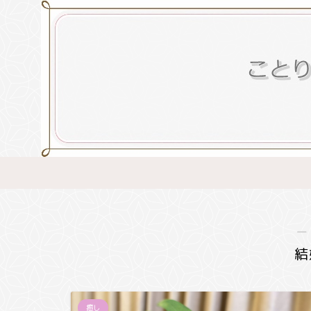
―
結
癒し