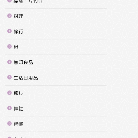
掃除・片付け
料理
旅行
母
無印良品
生活日用品
癒し
神社
習慣